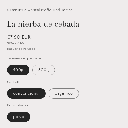
elemento
multimedia
1
vivanutria - Vitalstoffe und mehr...
en
una
La hierba de cebada
ventana
modal
Precio
€7,90 EUR
PRECIO
POR
€19,75
/
KG
habitual
UNITARIO
Impuestos incluidos.
Tamaño del paquete
400g
800g
Calidad
convencional
Orgánico
Presentación
polvo