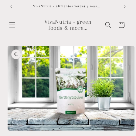
Ir
directamente
VivaNutria - alimentos verdes y más...
al contenido
VivaNutria - green
Carrito
foods & more...
Ir
directamente
a la
información
del producto
Abrir