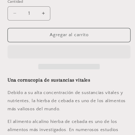
Cantidad
Reducir
Aumentar
cantidad
cantidad
para
para
La
La
Agregar al carrito
hierba
hierba
de
de
cebada
cebada
Una cornucopia de sustancias vitales
Debido a su alta concentración de sustancias vitales y
nutrientes, la hierba de cebada es uno de los alimentos
más valiosos del mundo.
El alimento alcalino hierba de cebada es uno de los
alimentos más investigados. En numerosos estudios