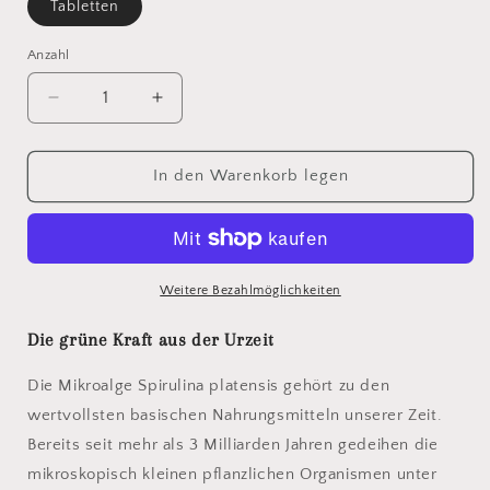
Tabletten
Anzahl
Verringere
Erhöhe
die
die
Menge
Menge
für
für
In den Warenkorb legen
Spirulina
Spirulina
Weitere Bezahlmöglichkeiten
Die grüne Kraft aus der Urzeit
Die Mikroalge Spirulina platensis gehört zu den
wertvollsten basischen Nahrungsmitteln unserer Zeit.
Bereits seit mehr als 3 Milliarden Jahren gedeihen die
mikroskopisch kleinen pflanzlichen Organismen unter