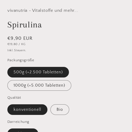
1
in
Modal
vivanutria - Vitalstoffe und mehr...
öffnen
Spirulina
Normaler
€9,90 EUR
STÜCKPREIS
PRO
€19,80
/
KG
Preis
Inkl. Steuern.
Packungsgröße
500g (=2.500 Tabletten)
1000g (=5.000 Tabletten)
Qualität
konventionell
Bio
Darreichung