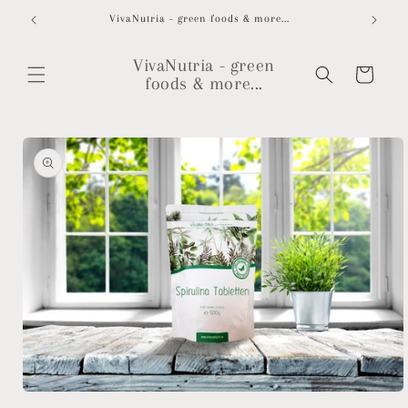
Direkt
zum
VivaNutria - green foods & more...
Wir 
Inhalt
VivaNutria - green
Warenkorb
foods & more...
oduktinformationen
ringen
Medien